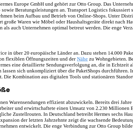
ermes Europe GmbH und gehört zur Otto Group. Das Unternehme
- sowie Beratungsleistungen an. Transport Logistics fokussiert
ehmen beim Aufbau und Betrieb von Online-Shops. Unter Distri
rt große Waren wie Möbel oder Haushaltsgeräte direkt nach Haus
n als auch Unternehmen optimal betreut werden. Die enge Verza
ce in über 20 europäische Länder an. Dazu stehen 14.000 Paket
on flexiblen Öffnungszeiten und der
Nähe
zu Wohngebieten. Bes
mes eine detaillierte Sendungsverfolgung an, die in Echtzeit a
ssen sich unkompliziert über die PaketShops durchführen. Insg
 Die Kombination aus digitalen Tools und stationären Standor
öße
en Warensendungen effizient abzuwickeln. Bereits drei Jahre 
beiter und erwirtschaftete einen Umsatz von 2.230 Millionen E
liche Zustellrouten. In Deutschland betreibt Hermes sechs Ha
Expansion der letzten Jahrzehnte zeigt die wachsende Bedeutun
nehmen entwickelt. Die enge Verbindung zur Otto Group bildet 