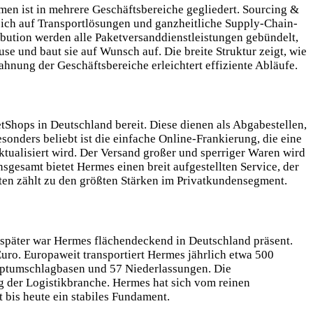
n ist in mehrere Geschäftsbereiche gegliedert. Sourcing &
 sich auf Transportlösungen und ganzheitliche Supply-Chain-
bution werden alle Paketversanddienstleistungen gebündelt,
e und baut sie auf Wunsch auf. Die breite Struktur zeigt, wie
hnung der Geschäftsbereiche erleichtert effiziente Abläufe.
Shops in Deutschland bereit. Diese dienen als Abgabestellen,
onders beliebt ist die einfache Online-Frankierung, die eine
ktualisiert wird. Der Versand großer und sperriger Waren wird
esamt bietet Hermes einen breit aufgestellten Service, der
ten zählt zu den größten Stärken im Privatkundensegment.
später war Hermes flächendeckend in Deutschland präsent.
uro. Europaweit transportiert Hermes jährlich etwa 500
uptumschlagbasen und 57 Niederlassungen. Die
g der Logistikbranche. Hermes hat sich vom reinen
bis heute ein stabiles Fundament.