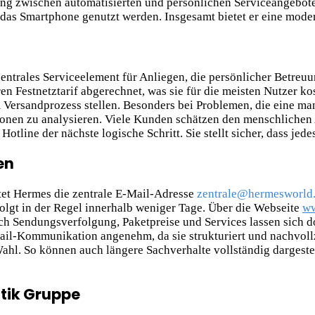
g zwischen automatisierten und persönlichen Serviceangeboten.
as Smartphone genutzt werden. Insgesamt bietet er eine moder
ntrales Serviceelement für Anliegen, die persönlicher Betreu
n Festnetztarif abgerechnet, was sie für die meisten Nutzer ko
ersandprozess stellen. Besonders bei Problemen, die eine manu
tionen zu analysieren. Viele Kunden schätzen den menschlichen
Hotline der nächste logische Schritt. Sie stellt sicher, dass jede
en
ietet Hermes die zentrale E-Mail-Adresse
zentrale@hermesworld
lgt in der Regel innerhalb weniger Tage. Über die Webseite
ww
ch Sendungsverfolgung, Paketpreise und Services lassen sich do
ail-Kommunikation angenehm, da sie strukturiert und nachvollzi
 Wahl. So können auch längere Sachverhalte vollständig dargeste
tik Gruppe