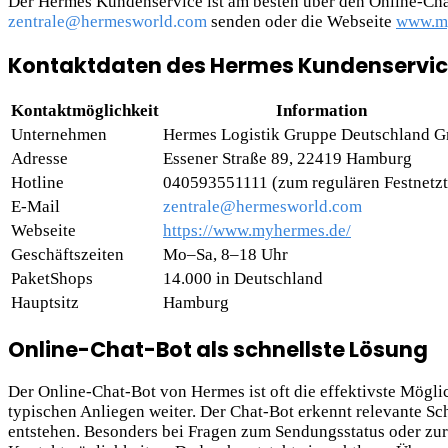
Der Hermes Kundenservice ist am besten über den Online-Chat
zentrale@hermesworld.com
senden oder die Webseite
www.m
Kontaktdaten des Hermes Kundenservi
Kontaktmöglichkeit
Information
Unternehmen
Hermes Logistik Gruppe Deutschland 
Adresse
Essener Straße 89, 22419 Hamburg
Hotline
040593551111 (zum regulären Festnetzt
E-Mail
zentrale@hermesworld.com
Webseite
https://www.myhermes.de/
Geschäftszeiten
Mo–Sa, 8–18 Uhr
PaketShops
14.000 in Deutschland
Hauptsitz
Hamburg
Online-Chat-Bot als schnellste Lösung
Der Online-Chat-Bot von Hermes ist oft die effektivste Möglich
typischen Anliegen weiter. Der Chat-Bot erkennt relevante Sc
entstehen. Besonders bei Fragen zum Sendungsstatus oder zur 