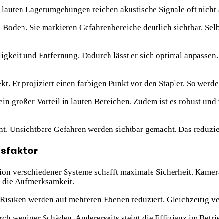
 in lauten Lagerumgebungen reichen akustische Signale oft nich
 Boden. Sie markieren Gefahrenbereiche deutlich sichtbar. Selb
lligkeit und Entfernung. Dadurch lässt er sich optimal anpass
t. Er projiziert einen farbigen Punkt vor den Stapler. So werd
n großer Vorteil in lauten Bereichen. Zudem ist es robust und 
t. Unsichtbare Gefahren werden sichtbar gemacht. Das reduzier
gsfaktor
ion verschiedener Systeme schafft maximale Sicherheit. Kamera
n die Aufmerksamkeit.
 Risiken werden auf mehreren Ebenen reduziert. Gleichzeitig ve
ch weniger Schäden. Andererseits steigt die Effizienz im Betri