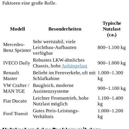
Faktoren eine große Rolle.
Typische
Modell
Besonderheiten
Nutzlast
(ca.)
Sehr wertstabil, viele
Mercedes-
Leichtbau-Aufbauten
800–1.100 kg
Benz Sprinter
verfügbar
Robustes LKW-ähnliches
IVECO Daily
900–1.000 kg
Chassis, hohe
Anhängelast
Renault
Beliebt im Fernverkehr, oft mit
1.000–1.300
Master
Schlafkabine
kg
VW Crafter /
Baugleich, moderne
900–1.100 kg
MAN TGE
Assistenzsysteme
Leichter Frontantrieb, hohe
1.100–1.400
Fiat Ducato
Nutzlast möglich
kg
Gutes Preis-Leistungs-
1.000–1.200
Ford Transit
Verhältnis
kg