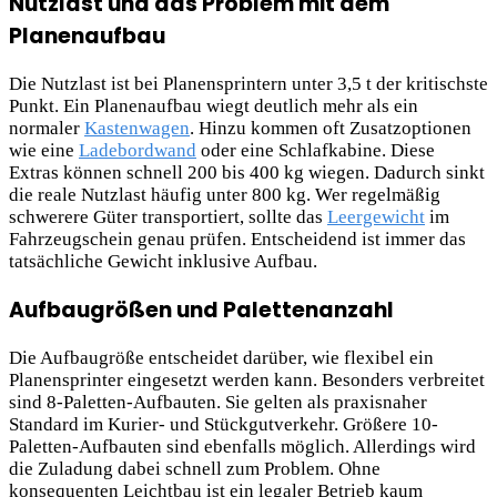
Nutzlast und das Problem mit dem
Planenaufbau
Die Nutzlast ist bei Planensprintern unter 3,5 t der kritischste
Punkt. Ein Planenaufbau wiegt deutlich mehr als ein
normaler
Kastenwagen
. Hinzu kommen oft Zusatzoptionen
wie eine
Ladebordwand
oder eine Schlafkabine. Diese
Extras können schnell 200 bis 400 kg wiegen. Dadurch sinkt
die reale Nutzlast häufig unter 800 kg. Wer regelmäßig
schwerere Güter transportiert, sollte das
Leergewicht
im
Fahrzeugschein genau prüfen. Entscheidend ist immer das
tatsächliche Gewicht inklusive Aufbau.
Aufbaugrößen und Palettenanzahl
Die Aufbaugröße entscheidet darüber, wie flexibel ein
Planensprinter eingesetzt werden kann. Besonders verbreitet
sind 8-Paletten-Aufbauten. Sie gelten als praxisnaher
Standard im Kurier- und Stückgutverkehr. Größere 10-
Paletten-Aufbauten sind ebenfalls möglich. Allerdings wird
die Zuladung dabei schnell zum Problem. Ohne
konsequenten Leichtbau ist ein legaler Betrieb kaum