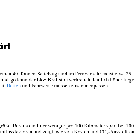
ärt
einen 40-Tonnen-Sattelzug sind im Fernverkehr meist etwa 25 bi
-and-go kann der Lkw-Kraftstoffverbrauch deutlich höher liegen
eit,
Reifen
und Fahrweise müssen zusammenpassen.
öße. Bereits ein Liter weniger pro 100 Kilometer spart bei 100
 Einflussfaktoren und zeigt, wie sich Kosten und CO₂-Ausstoß s