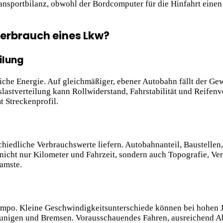
 Transportbilanz, obwohl der Bordcomputer für die Hinfahrt ein
erbrauch eines Lkw?
ilung
he Energie. Auf gleichmäßiger, ebener Autobahn fällt der Gewic
lastverteilung kann Rollwiderstand, Fahrstabilität und Reifenv
t Streckenprofil.
hiedliche Verbrauchswerte liefern. Autobahnanteil, Baustellen
nicht nur Kilometer und Fahrzeit, sondern auch Topografie, Ver
amste.
mpo. Kleine Geschwindigkeitsunterschiede können bei hohen Ja
eunigen und Bremsen. Vorausschauendes Fahren, ausreichend Ab