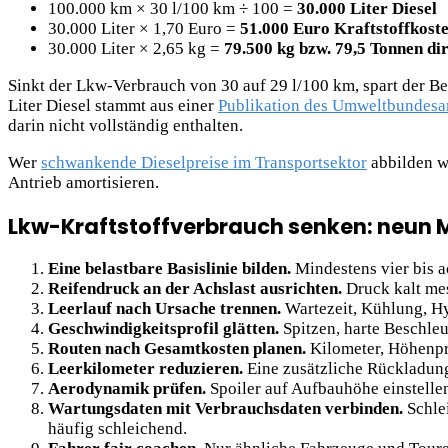
100.000 km × 30 l/100 km ÷ 100 =
30.000 Liter Diesel
30.000 Liter × 1,70 Euro =
51.000 Euro Kraftstoffkost
30.000 Liter × 2,65 kg =
79.500 kg bzw. 79,5 Tonnen di
Sinkt der Lkw-Verbrauch von 30 auf 29 l/100 km, spart der Bet
Liter Diesel stammt aus einer
Publikation des Umweltbundesa
darin nicht vollständig enthalten.
Wer
schwankende Dieselpreise im Transportsektor
abbilden wi
Antrieb amortisieren.
Lkw-Kraftstoffverbrauch senken: neun
Eine belastbare Basislinie bilden.
Mindestens vier bis 
Reifendruck an der Achslast ausrichten.
Druck kalt mes
Leerlauf nach Ursache trennen.
Wartezeit, Kühlung, Hy
Geschwindigkeitsprofil glätten.
Spitzen, harte Beschle
Routen nach Gesamtkosten planen.
Kilometer, Höhenpr
Leerkilometer reduzieren.
Eine zusätzliche Rückladung 
Aerodynamik prüfen.
Spoiler auf Aufbauhöhe einstelle
Wartungsdaten mit Verbrauchsdaten verbinden.
Schlei
häufig schleichend.