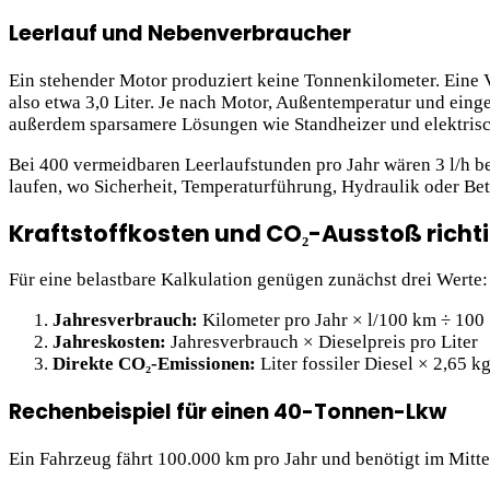
Leerlauf und Nebenverbraucher
Ein stehender Motor produziert keine Tonnenkilometer. Eine 
also etwa 3,0 Liter. Je nach Motor, Außentemperatur und ein
außerdem sparsamere Lösungen wie Standheizer und elektris
Bei 400 vermeidbaren Leerlaufstunden pro Jahr wären 3 l/h ber
laufen, wo Sicherheit, Temperaturführung, Hydraulik oder Bet
Kraftstoffkosten und CO₂-Ausstoß richt
Für eine belastbare Kalkulation genügen zunächst drei Werte: 
Jahresverbrauch:
Kilometer pro Jahr × l/100 km ÷ 100
Jahreskosten:
Jahresverbrauch × Dieselpreis pro Liter
Direkte CO₂-Emissionen:
Liter fossiler Diesel × 2,65 k
Rechenbeispiel für einen 40-Tonnen-Lkw
Ein Fahrzeug fährt 100.000 km pro Jahr und benötigt im Mittel