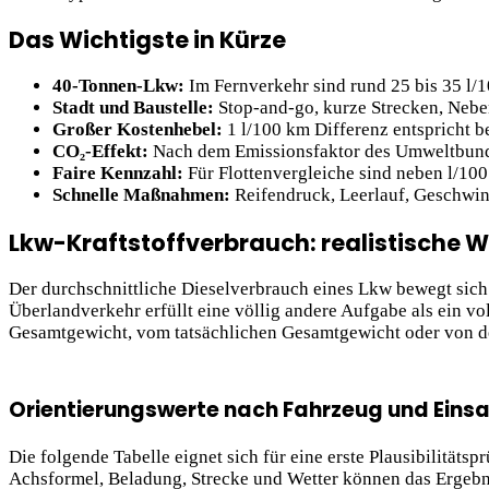
Das Wichtigste in Kürze
40-Tonnen-Lkw:
Im Fernverkehr sind rund 25 bis 35 l/1
Stadt und Baustelle:
Stop-and-go, kurze Strecken, Neben
Großer Kostenhebel:
1 l/100 km Differenz entspricht b
CO₂-Effekt:
Nach dem Emissionsfaktor des Umweltbundes
Faire Kennzahl:
Für Flottenvergleiche sind neben l/100
Schnelle Maßnahmen:
Reifendruck, Leerlauf, Geschwind
Lkw-Kraftstoffverbrauch: realistische W
Der durchschnittliche Dieselverbrauch eines Lkw bewegt sich g
Überlandverkehr erfüllt eine völlig andere Aufgabe als ein vol
Gesamtgewicht, vom tatsächlichen Gesamtgewicht oder
von de
Orientierungswerte nach Fahrzeug und Einsa
Die folgende Tabelle eignet sich für eine erste Plausibilitäts
Achsformel, Beladung, Strecke und Wetter können das Ergebn