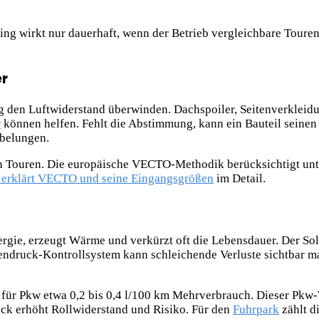
ning wirkt nur dauerhaft, wenn der Betrieb vergleichbare Tour
r
 den Luftwiderstand überwinden. Dachspoiler, Seitenverkleidun
r
können helfen. Fehlt die Abstimmung, kann ein Bauteil seinen
belungen.
hen Touren. Die europäische VECTO-Methodik berücksichtigt un
erklärt VECTO und seine Eingangsgrößen
im Detail.
rgie, erzeugt Wärme und verkürzt oft die Lebensdauer. Der Soll
ifendruck-Kontrollsystem kann schleichende Verluste sichtbar m
für Pkw etwa 0,2 bis 0,4 l/100 km Mehrverbrauch. Dieser Pkw-W
uck erhöht Rollwiderstand und Risiko. Für den
Fuhrpark
zählt d