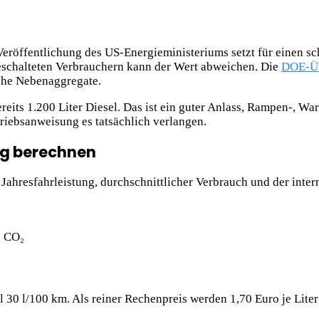
Veröffentlichung des US-Energieministeriums setzt für einen s
geschalteten Verbrauchern kann der Wert abweichen. Die
DOE-Üb
che Nebenaggregate.
eits 1.200 Liter Diesel. Das ist ein guter Anlass, Rampen-, Wa
riebsanweisung es tatsächlich verlangen.
ig berechnen
Jahresfahrleistung, durchschnittlicher Verbrauch und der intern
g CO₂
 30 l/100 km. Als reiner Rechenpreis werden 1,70 Euro je Liter 