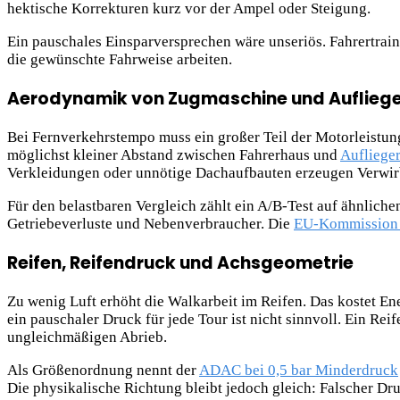
hektische Korrekturen kurz vor der Ampel oder Steigung.
Ein pauschales Einsparversprechen wäre unseriös. Fahrertrai
die gewünschte Fahrweise arbeiten.
Aerodynamik von Zugmaschine und Aufliege
Bei Fernverkehrstempo muss ein großer Teil der Motorleistung
möglichst kleiner Abstand zwischen Fahrerhaus und
Aufliege
Verkleidungen oder unnötige Dachaufbauten erzeugen Verwir
Für den belastbaren Vergleich zählt ein A/B-Test auf ähnlic
Getriebeverluste und Nebenverbraucher. Die
EU-Kommission 
Reifen, Reifendruck und Achsgeometrie
Zu wenig Luft erhöht die Walkarbeit im Reifen. Das kostet Ene
ein pauschaler Druck für jede Tour ist nicht sinnvoll. Ein Re
ungleichmäßigen Abrieb.
Als Größenordnung nennt der
ADAC bei 0,5 bar Minderdruck
Die physikalische Richtung bleibt jedoch gleich: Falscher Dr