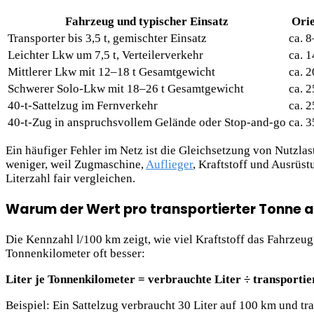
Fahrzeug und typischer Einsatz
Ori
Transporter bis 3,5 t, gemischter Einsatz
ca. 
Leichter Lkw um 7,5 t, Verteilerverkehr
ca. 
Mittlerer Lkw mit 12–18 t Gesamtgewicht
ca. 
Schwerer Solo-Lkw mit 18–26 t Gesamtgewicht
ca. 
40-t-Sattelzug im Fernverkehr
ca. 
40-t-Zug in anspruchsvollem Gelände oder Stop-and-go
ca. 
Ein häufiger Fehler im Netz ist die Gleichsetzung von Nutzl
weniger, weil Zugmaschine,
Auflieger
, Kraftstoff und Ausrüs
Literzahl fair vergleichen.
Warum der Wert pro transportierter Tonne 
Die Kennzahl l/100 km zeigt, wie viel Kraftstoff das Fahrzeug f
Tonnenkilometer oft besser:
Liter je Tonnenkilometer = verbrauchte Liter ÷ transporti
Beispiel: Ein Sattelzug verbraucht 30 Liter auf 100 km und tra