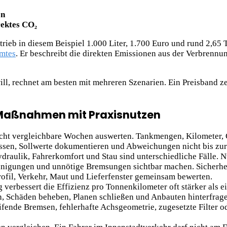
en
rektes CO₂
rieb in diesem Beispiel 1.000 Liter, 1.700 Euro und rund 2,65 
mtes
. Er beschreibt die direkten Emissionen aus der Verbrennun
ll, rechnet am besten mit mehreren Szenarien. Ein Preisband ze
 Maßnahmen mit Praxisnutzen
acht vergleichbare Wochen auswerten. Tankmengen, Kilometer,
sen, Sollwerte dokumentieren und Abweichungen nicht bis zur 
draulik, Fahrerkomfort und Stau sind unterschiedliche Fälle. 
unigungen und unnötige Bremsungen sichtbar machen. Sicherheit
ofil, Verkehr, Maut und Lieferfenster gemeinsam bewerten.
verbessert die Effizienz pro Tonnenkilometer oft stärker als 
n, Schäden beheben, Planen schließen und Anbauten hinterfrag
fende Bremsen, fehlerhafte Achsgeometrie, zugesetzte Filter 