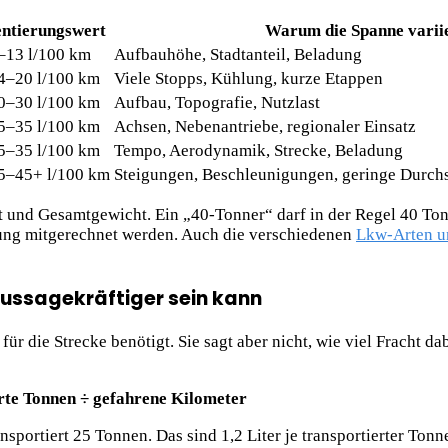
entierungswert
Warum die Spanne varii
8–13 l/100 km
Aufbauhöhe, Stadtanteil, Beladung
14–20 l/100 km
Viele Stopps, Kühlung, kurze Etappen
20–30 l/100 km
Aufbau, Topografie, Nutzlast
25–35 l/100 km
Achsen, Nebenantriebe, regionaler Einsatz
25–35 l/100 km
Tempo, Aerodynamik, Strecke, Beladung
35–45+ l/100 km
Steigungen, Beschleunigungen, geringe Durch
ast und Gesamtgewicht. Ein „40-Tonner“ darf in der Regel 40 T
tung mitgerechnet werden. Auch die verschiedenen
Lkw-Arten u
aussagekräftiger sein kann
ür die Strecke benötigt. Sie sagt aber nicht, wie viel Fracht da
erte Tonnen ÷ gefahrene Kilometer
nsportiert 25 Tonnen. Das sind 1,2 Liter je transportierter Ton